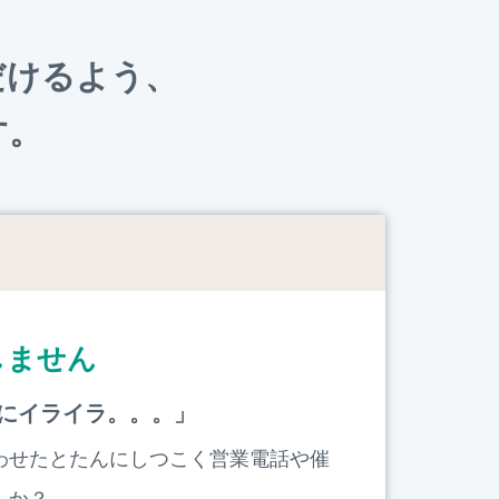
だけるよう、
す。
しません
にイライラ。。。」
わせたとたんにしつこく営業電話や催
んか？