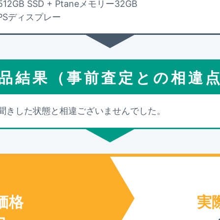
2GB SSD + Ptaneメモリー32GB
D IPSディスプレー
品結果（事前査定との相違
聞きした状態と相違ございませんでした。
価格
実