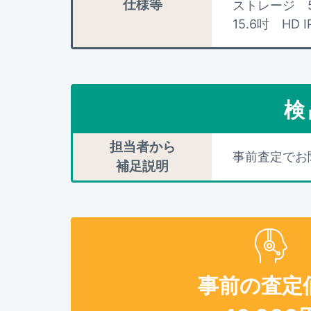
仕様等
ストレージ 51
15.6吋 H
検
担当者から
事前査定でお
補足説明
事前の査定