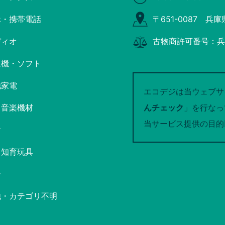
ホ・携帯電話
〒651-0087 兵
ディオ
古物商許可番号：兵庫
ム機・ソフト
他家電
エコデジは当ウェブサ
・音楽機材
んチェック
」を行なっ
当サービス提供の目的
計
・知育玩具
ー
他・カテゴリ不明