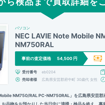
から検品まで買取詳細を
パソコン
NEC LAVIE Note Mobile 
NM750RAL
事前の査定価格
54,500
円
受付番号
eb0204
売却者様
広島県安芸郡府中町 30歳代 女性
te Mobile NM750/RAL PC-NM750RAL」を
した。お品物をお預かりした当日中に清掃・検品を終え、