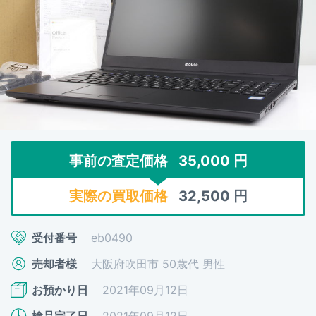
事前の査定価格
35,000
円
実際の買取価格
32,500
円
受付番号
eb0490
売却者様
大阪府吹田市 50歳代 男性
お預かり日
2021年09月12日
検品完了日
2021年09月12日