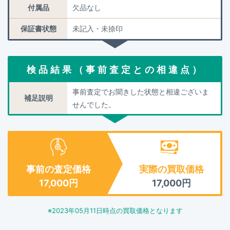
付属品
欠品なし
保証書状態
未記入・未捺印
検品結果（事前査定との相違点）
事前査定でお聞きした状態と相違ございま
補足説明
せんでした。
事前の査定価格
実際の買取価格
17,000
円
17,000
円
※
2023年05月11日
時点の買取価格となります