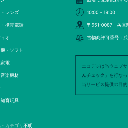
ラ・レンズ
10:00 - 19:00
ホ・携帯電話
〒651-0087 兵
ディオ
古物商許可番号：兵庫
ム機・ソフト
他家電
エコデジは当ウェブサ
・音楽機材
んチェック
」を行なっ
当サービス提供の目的
計
・知育玩具
ー
他・カテゴリ不明