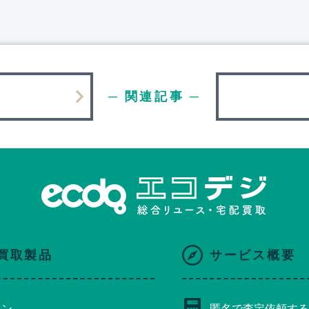
─ 関連記事 ─
買取製品
サービス概要
コン
匿名で査定依頼する