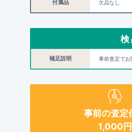
付属品
欠品なし
検
補足説明
事前査定でお
事前の査定
1,000
円