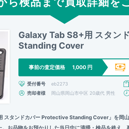
から検品まで買取詳細を
Galaxy Tab S8+用 スタンド
Standing Cover
事前の査定価格
1,000
円
受付番号
eb2273
売却者様
岡山県岡山市中区 20歳代 男性
8+用 スタンドカバー Protective Standing Co
ました。お品物をお預かりした当日中に清掃・検品を終え