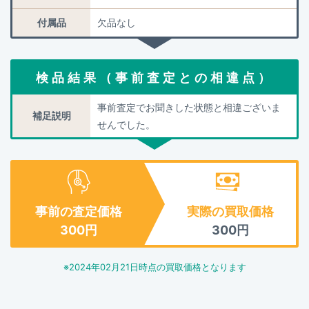
付属品
欠品なし
検品結果（事前査定との相違点）
事前査定でお聞きした状態と相違ございま
補足説明
せんでした。
事前の査定価格
実際の買取価格
300
円
300
円
※
2024年02月21日
時点の買取価格となります