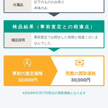
以下のもののみ有り
付属品
本体のみ
検品結果（事前査定との相違点）
事前査定でお聞きした状態と相違ございま
補足説明
せんでした。
事前の査定価格
実際の買取価格
30,000
円
30,000
円
※
2024年07月17日
時点の買取価格となります