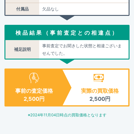
付属品
欠品なし
検品結果（事前査定との相違点）
事前査定でお聞きした状態と相違ございま
補足説明
せんでした。
事前の査定価格
実際の買取価格
2,500
円
2,500
円
※
2024年11月04日
時点の買取価格となります