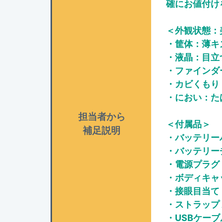
確にお値付け
＜外観状態：
・筐体：薄キ
・液晶：目立
・ファインダ
・カビくもり
・におい：た
担当者から
＜付属品＞
補足説明
・バッテリーパッ
・バッテリーチ
・電源プラグ
・ボディキャッ
・接眼目当て D
・ストラップ A
・USBケーブル