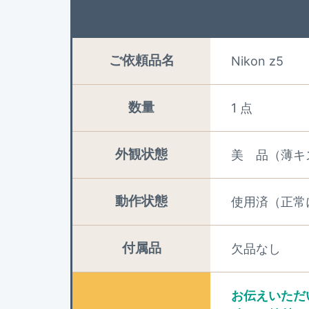
ご依頼品名
Nikon z5
数量
1 点
外観状態
美 品（薄キ
動作状態
使用済（正常
付属品
欠品なし
お伝えいただ