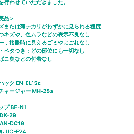
を行わせていただきました。
美品＞
ズまたは薄テカリがわずかに見られる程度
つキズや、色ムラなどの表示不良なし
ー：接眼時に見えるゴミやよごれなし
・ベタつき：どの部位にも一切なし
ばこ臭などの付着なし
ク EN-EL15c
ャージャー MH‑25a
プ BF-N1
K-29
N-DC19
 UC-E24