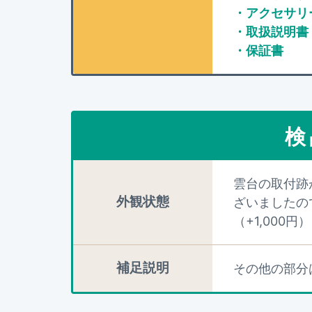
・アクセサリー
・取扱説明書
・保証書
検
雲台の取付跡
外観状態
ざいましたの
（+1,000円）
補足説明
その他の部分