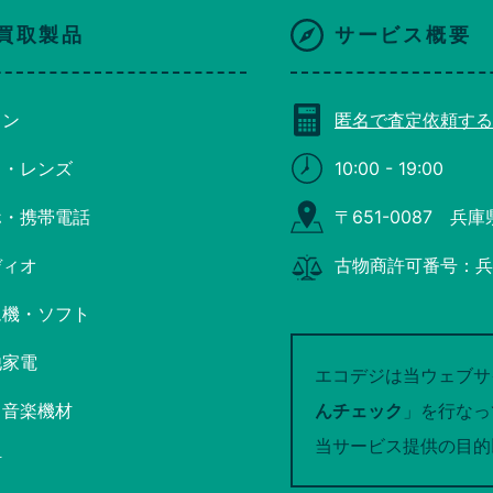
買取製品
サービス概要
コン
匿名で査定依頼する
ラ・レンズ
10:00 - 19:00
ホ・携帯電話
〒651-0087 兵
ディオ
古物商許可番号：兵庫
ム機・ソフト
他家電
エコデジは当ウェブサ
・音楽機材
んチェック
」を行なっ
当サービス提供の目的
計