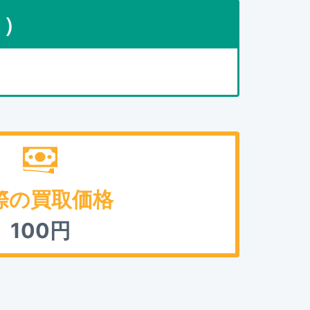
点）
際の買取価格
100
円