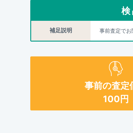
検
補足説明
事前査定でお
事前の査定
100
円