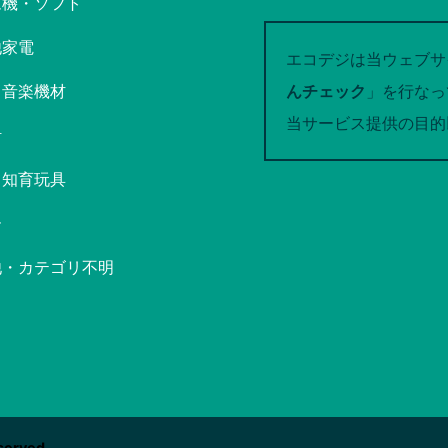
ム機・ソフト
他家電
エコデジは当ウェブサ
・音楽機材
んチェック
」を行なっ
当サービス提供の目的
計
・知育玩具
ー
他・カテゴリ不明
served.