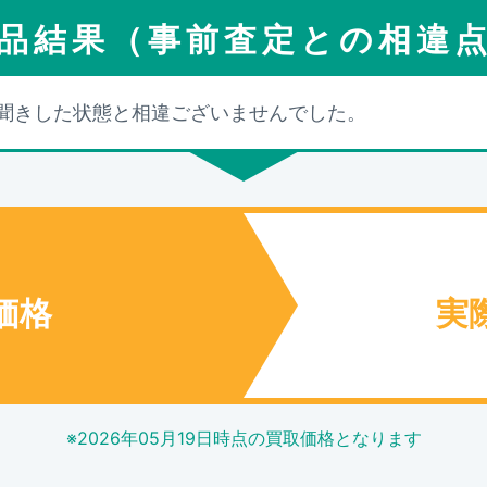
品結果（事前査定との相違
聞きした状態と相違ございませんでした。
価格
実
※
2026年05月19日
時点の買取価格となります