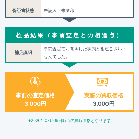
保証書状態
未記入・未捺印
検品結果（事前査定との相違点）
事前査定でお聞きした状態と相違ございま
補足説明
せんでした。
事前の査定価格
実際の買取価格
3,000
円
3,000
円
※
2026年07月06日
時点の買取価格となります