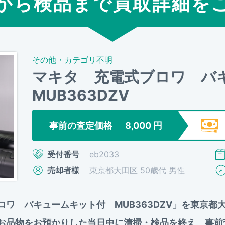
から検品まで買取詳細を
その他・カテゴリ不明
マキタ 充電式ブロワ 
MUB363DZV
事前の査定価格
8,000
円
受付番号
eb2033
売却者様
東京都大田区 50歳代 男性
ブロワ バキュームキット付 MUB363DZV」を東京
た。お品物をお預かりした当日中に清掃・検品を終え、事