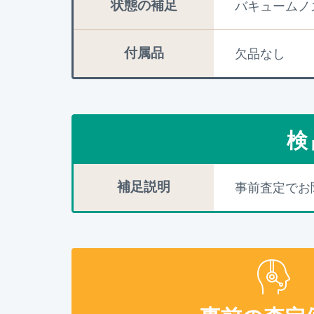
状態の補足
バキュームノ
付属品
欠品なし
検
補足説明
事前査定でお